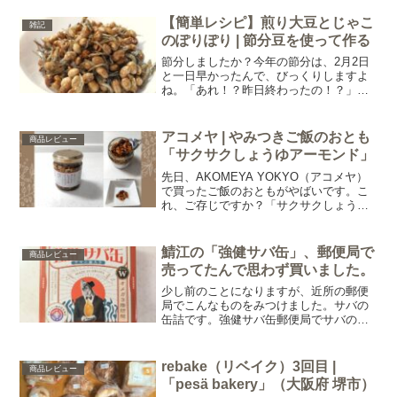
↓↓↓rebake | ロスパンを救うパンのお取り
寄せサイト特徴は、全国の捨てられそう
【簡単レシピ】煎り大豆とじゃこ
雑記
なパン“ロスパン...
のぽりぽり | 節分豆を使って作る
節分しましたか？今年の節分は、2月2日
と一日早かったんで、びっくりしますよ
ね。「あれ！？昨日終わったの！？」っ
て人も少なからずいるのでは？わが家
は、恵方巻は手巻き寿司、豆まきは個包
装の豆菓子を使ってゲーム感覚でやりま
アコメヤ | やみつきご飯のおとも
商品レビュー
した。鬼の的当てみたいに...
「サクサクしょうゆアーモンド」
先日、AKOMEYA YOKYO（アコメヤ）
で買ったご飯のおともがやばいです。こ
れ、ご存じですか？「サクサクしょうゆ
アーモンド」。これっ！めちゃくちゃお
いしいじゃないですか！たくさんディス
プレイしてあったんで、「人気なの？ふ
鯖江の「強健サバ缶」、郵便局で
商品レビュー
ーん。アコメヤに...
売ってたんで思わず買いました。
少し前のことになりますが、近所の郵便
局でこんなものをみつけました。サバの
缶詰です。強健サバ缶郵便局でサバの缶
詰？なんでだろ？目を引く強烈なデザイ
ン。1個470円。鯖缶としてはかなりお高
い…普段だったらまず買うことはないの
rebake（リベイク）3回目 |
商品レビュー
だけれど…買ってしま...
「pesä bakery」（大阪府 堺市）