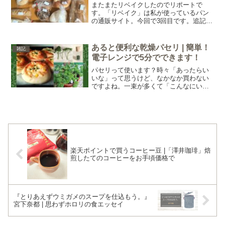
またまたリベイクしたのでリポートで
す。「リベイク」は私が使っているパン
の通販サイト。今回で3回目です。追記：
ここでご紹介した「pesä bakery」は2025
年7月に閉店されたようです。めっちゃ気
に入ってていつかリピートしたいと思っ
あると便利な乾燥パセリ | 簡単！
雑記
ていた...
電子レンジで5分でできます！
パセリって使います？時々「あったらい
いな」って思うけど、なかなか買わない
ですよね。一束が多くて「こんなにいら
んわ」って思うし、「お腹がふくらむわ
けでもないのにこのお値段…」とか思っ
て手が出ません。家族の誰かが、パセリ
をものすごく好きっていう...
楽天ポイントで買うコーヒー豆 |「澤井珈琲」焙
煎したてのコーヒーをお手頃価格で
『とりあえずウミガメのスープを仕込もう。』
宮下奈都 | 思わずホロリの食エッセイ