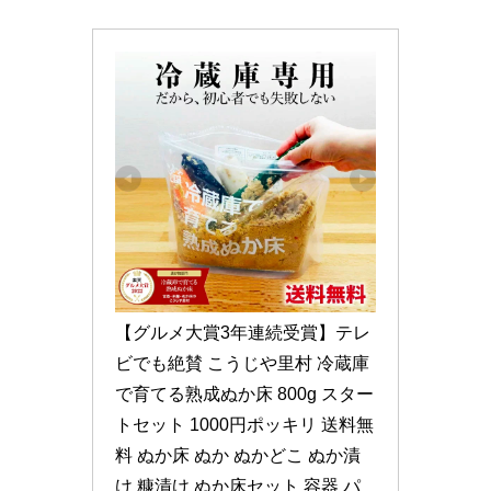
【グルメ大賞3年連続受賞】テレ
ビでも絶賛 こうじや里村 冷蔵庫
で育てる熟成ぬか床 800g スター
トセット 1000円ポッキリ 送料無
料 ぬか床 ぬか ぬかどこ ぬか漬
け 糠漬け ぬか床セット 容器 パ