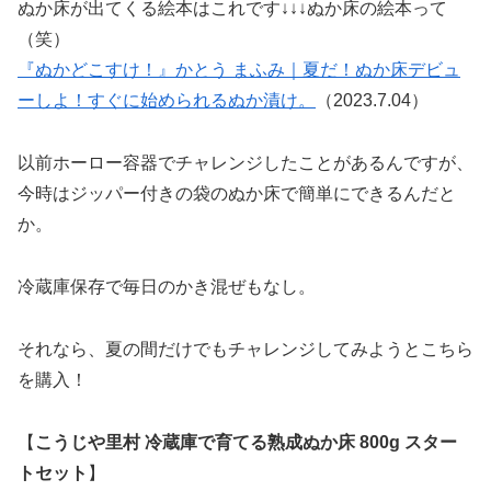
ぬか床が出てくる絵本はこれです↓↓↓ぬか床の絵本って
（笑）
『ぬかどこすけ！』かとう まふみ｜夏だ！ぬか床デビュ
ーしよ！すぐに始められるぬか漬け。
（2023.7.04）
以前ホーロー容器でチャレンジしたことがあるんですが、
今時はジッパー付きの袋のぬか床で簡単にできるんだと
か。
冷蔵庫保存で毎日のかき混ぜもなし。
それなら、夏の間だけでもチャレンジしてみようとこちら
を購入！
【
こうじや里村 冷蔵庫で育てる熟成ぬか床 800g スター
トセット
】