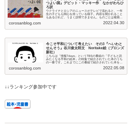
つよい国』デビット・マッキー作 なかがわちひ
ろ訳
ウクライナとロシアのニュースがテレビで流れると、一年
生の子どもも関心を持っている様子。内容を聞かれること
もあるけれど、うまく説明できません。ものごとは複雑で
一面的でないし、自分自身も圧倒的に知識不足。でもだか
2022.04.30
corosanblog.com
らといって、スルーするのはなんか...
今こそ平和について考えたい その3『へいわと
せんそう』谷川俊太郎文 Noritake絵（ブロンズ
新社）
こちらは「情報7days」というTBSの番組の「子どもと読
みたくなる平和の絵本」の特集で紹介されていた本のうち
の一冊です。これまでにこの番組で紹介されていた本を2
冊ほかの記事にあげています。この記事で最後にしたいと
2022.05.08
corosanblog.com
思います。あらすじ（内容紹...
↓↓ランキング参加中です