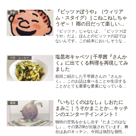
どれも人気。今回はおいしそうな山盛り
コロッケが印象的な『11ぴきのねことあ
ほうどり』をご紹介します。あらすじ
『ピッツァぼうや』（ウィリア
書籍
『11ぴきのねこ...
ム・スタイグ） | こねこねしちゃ
うぞ～！ 雨の日だって楽しい
ネ！簡単ピザレシピも作ってみて
「ピッツァ」じゃないよ、「ピッツァぼ
ネ。
うや」だよ。ほんとのピッツァの話では
ないんです。この絵本においしそうなピ
ッツァは一切出てきません。けれど楽し
いこの絵本。それはこんなお話…内容
『ピッツァぼうや』【3歳から】ピートは
塩昆布キャベツ | 千早茜『さんか
小説・エッセイ
ご機嫌ななめ。友達と外で...
く』に出てくる料理を再現してみ
ました
前回ご紹介した千早茜さんの『さんか
く』。このお話は食べることや生活する
ことがとても重要な要素になっているの
で、たくさんの食べものが出てきます。
その中でも京都の町家に住んでいる「高
村さん」の作るものはとてもおいしそ
『いちじくのはなし』しおたに
書籍
う。「高村さんのまかないが好...
まみこ｜うそかまことか…キッチ
ンのエンターテインメント！
独特の空気をかもし出す『たまごのはな
し』。その第2弾が出版されています。舞
台はあのキッチン。今回は強烈な個性を