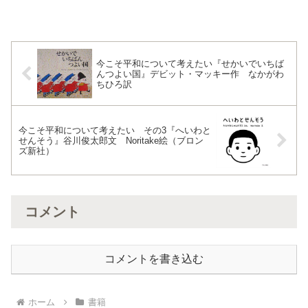
持ったいちじくが登場。『たまごのはな
し』のあのたまごとマシュマロも出てき
ますよ。あらすじ『いちじくのはなし』
【小学校低学年から 大...
今こそ平和について考えたい『せかいでいちば
んつよい国』デビット・マッキー作 なかがわ
ちひろ訳
今こそ平和について考えたい その3『へいわと
せんそう』谷川俊太郎文 Noritake絵（ブロン
ズ新社）
コメント
コメントを書き込む
ホーム
書籍