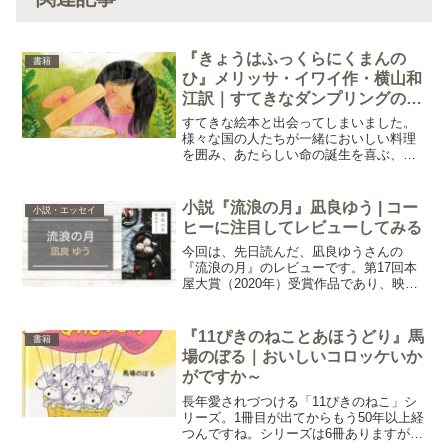
『きょうはふっくらにくまんの
書籍
ひ』メリッサ・イワイ作・横山和
江訳｜すてきなダンプリングのお
はなし ★コラム 蒸し鍋を買っ
すてきな絵本と出会ってしまいました。
た話
様々な国の人たちが一緒においしい料理
を囲み、あたらしい命の誕生を喜ぶ、そ
んなお話。とても心があたたかくなる1冊
です。あらすじ『きょうはふっくらにく
まんの日』【5歳から 大人も】
小説『流浪の月』凪良ゆう | コー
小説・エッセイ
a8adscript('bo...
ヒーに注目してレビューしてみる
今回は、先日読んだ、凪良ゆうさんの
『流浪の月』のレビューです。第17回本
屋大賞（2020年）受賞作品であり、映画
化もされたそうですね。序盤から引き込
まれ、祈るような気持ちでどんどん読み
進め、そして読了。とても心揺さぶられ
『11ぴきのねことあほうどり』馬
書籍
る作品でした。作中に...
場のぼる｜おいしいコロッケいか
がですか～
長年愛されづつける「11ぴきのねこ」シ
リーズ。1冊目が出てからもう50年以上経
つんですね。シリーズは6冊ありますが、