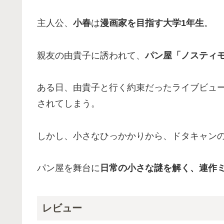
主人公、
小春
は
漫画家を目指す大学1年生
。
親友の由貴子に誘われて、
パン屋「ノスティ
ある日、由貴子と行く約束だったライブビュ
されてしまう。
しかし、小さなひっかかりから、ドタキャン
パン屋を舞台に
日常の小さな謎を解く、連作
レビュー