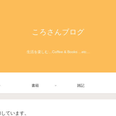
ころさんブログ
生活を楽しむ…Coffee & Books ...etc...
ー
書籍
雑記
加しています。