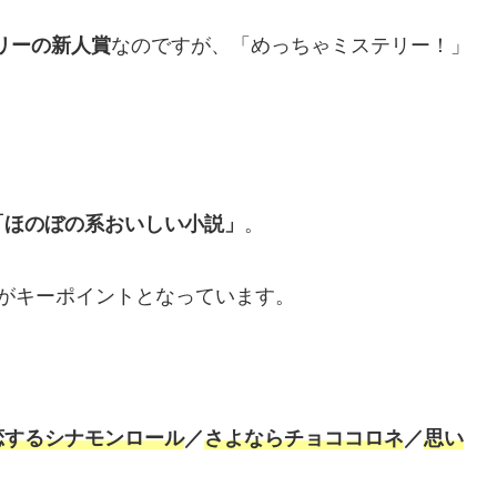
リーの新人賞
なのですが、「めっちゃミステリー！」
「ほのぼの系おいしい小説」
。
がキーポイントとなっています。
恋するシナモンロール
／
さよならチョココロネ
／
思い