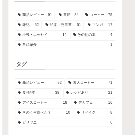
商品レビュー
91
書籍
84
コーヒー
75
雑記
52
絵本・児童書
51
マンガ
17
小説・エッセイ
14
その他の本
4
自己紹介
1
タグ
商品レビュー
92
素人コーヒー
71
食×絵本
38
レシピあり
21
アイスコーヒー
18
デカフェ
16
きのう何食べた？
10
リベイク
8
ビリヤニ
6