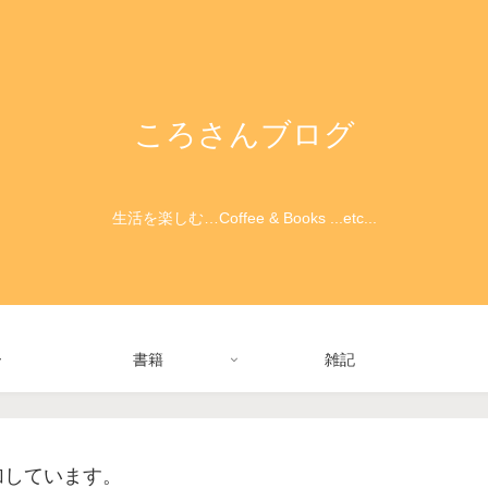
ころさんブログ
生活を楽しむ…Coffee & Books ...etc...
ー
書籍
雑記
加しています。