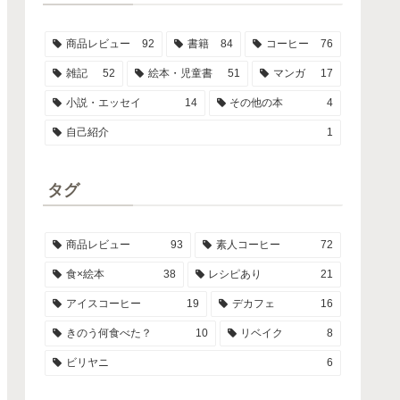
商品レビュー
92
書籍
84
コーヒー
76
雑記
52
絵本・児童書
51
マンガ
17
小説・エッセイ
14
その他の本
4
自己紹介
1
タグ
商品レビュー
93
素人コーヒー
72
食×絵本
38
レシピあり
21
アイスコーヒー
19
デカフェ
16
きのう何食べた？
10
リベイク
8
ビリヤニ
6