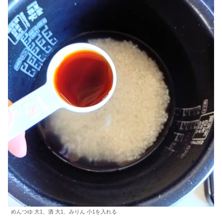
めんつゆ 大1、酒 大1、みりん 小1を入れる